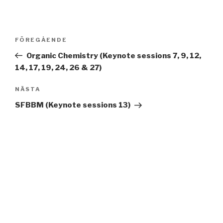
Inläggsnavigering
Föregående
FÖREGÅENDE
inlägg
Organic Chemistry (Keynote sessions 7, 9, 12,
14, 17, 19, 24, 26 & 27)
Nästa
NÄSTA
inlägg
SFBBM (Keynote sessions 13)