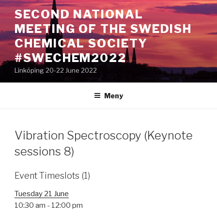
Hoppa
SECOND NATIONAL
till
MEETING OF THE SWEDISH
innehåll
CHEMICAL SOCIETY
#SWECHEM2022
Linköping 20-22 June 2022
Meny
Vibration Spectroscopy (Keynote
sessions 8)
Event Timeslots (1)
Tuesday 21 June
10:30 am
-
12:00 pm