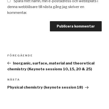
Spara mitt namn, min e-postadress och webbplats i
denna webbläsare till nästa gång jag skriver en
kommentar.
Inläggsnavigering
Föregående
FÖREGÅENDE
inlägg
Inorganic, surface, material and theoretical
chemistry (Keynote sessions 10, 15, 20 & 25)
Nästa
NÄSTA
inlägg
Physical chemistry (keynote session 18)