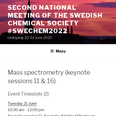
Hoppa
SECOND NATIONAL
till
MEETING OF THE SWEDISH
innehåll
CHEMICAL SOCIETY
#SWECHEM2022
Linköping 20-22 June 2022
Meny
Mass spectrometry (keynote
sessions 11 & 16)
Event Timeslots (2)
Tuesday 21 June
10:30 am
-
12:00 pm